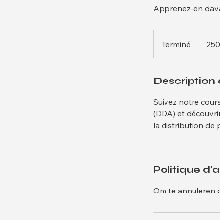
Apprenez-en davan
250
euros
Terminé
T
250
e
r
Description 
m
i
Suivez notre cours
n
(DDA) et découvri
é
la distribution de
Politique d'
Om te annuleren o