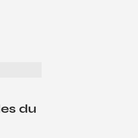
les du
l