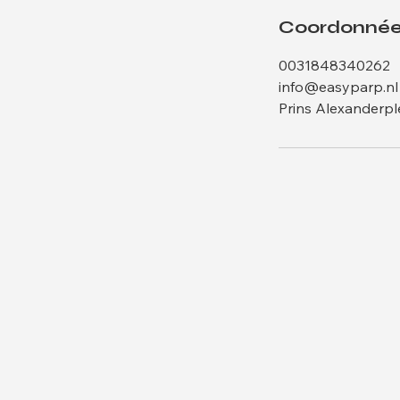
Coordonné
0031848340262
info@easyparp.nl
Prins Alexanderpl