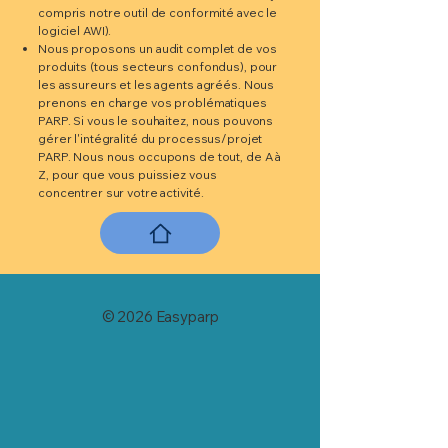
compris notre outil de conformité avec le
logiciel AWI).
Nous proposons un audit complet de vos
produits (tous secteurs confondus), pour
les assureurs et les agents agréés. Nous
prenons en charge vos problématiques
PARP. Si vous le souhaitez, nous pouvons
gérer l'intégralité du processus/projet
PARP. Nous nous occupons de tout, de A à
Z, pour que vous puissiez vous
concentrer sur votre activité.
© 2026 Easyparp