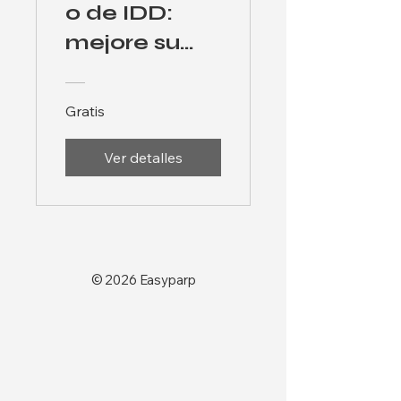
o de IDD:
mejore su
proceso
PARP
Gratis
Ver detalles
© 2026 Easyparp