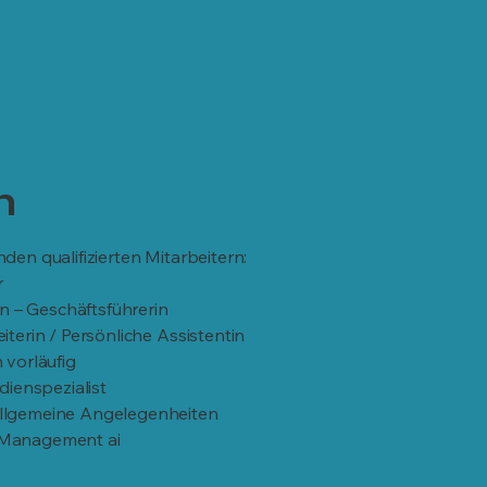
m
en qualifizierten Mitarbeitern:
r
in – Geschäftsführerin
terin / Persönliche Assistentin
 vorläufig
dienspezialist
llgemeine Angelegenheiten
-Management ai